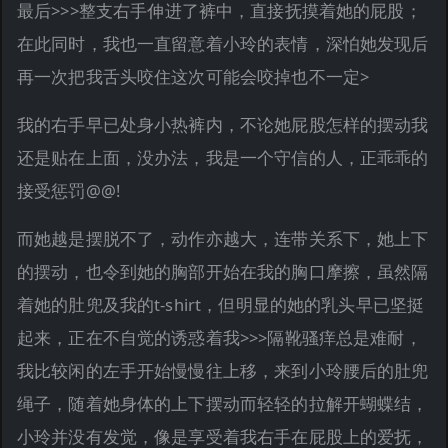
最后>>>整支右手伸进了裤中，直接抚摸着她的屁股；
在此同时，我也一直留意着小玲的表情，深怕她发现后
再一次把我舌头咬住这次可能会咬掉也不一定>
我的右手早已处身小热裤内，不论她屁股怎样的摆动我
还是贴在上面，没办法，我是一个守信的人，正乖乖的
接受惩罚@@!
而她越是摆脱不了，动作亦越大，连带关系下，她上下
的摆动，也令到她的胸部开始在我的胸口摩擦，虽然隔
着她的肚兜及我的t-shirt，但明显的她的乳头早已坚挺
起来，正在不自觉的诱惑着我>>>隔靴骚痒总是难耐，
我比较闲的左手开始慢慢往上移，来到小玲腰后的肚兜
绳子，随着她身体的上下摆动而轻轻的拉解开蝴蝶结，
小玲并没有发觉，像是享受着我右手在屁股上的爱抚，