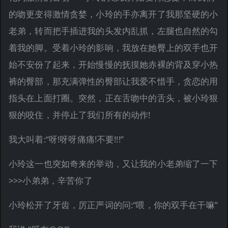
的吻更变得激情贪婪，小玲的手亦离开了我那坚硬的小
老弟，转而把手插进我的头发内乱抓，左腿也自然的勾
着我的脚。受着小玲的影响，我放在她臀上的双手也开
始不安份了起来，开始慢慢的抚摸她赤裸的背及穿小热
裤的臀部，那充满弹性的臀部让我爱不惜手，贪恋的用
指头在上面打圈。突然，正在舌吻中的舌头，被小玲狠
狠的咬住，并停止了我们所有的动作!
我大叫着:“呀!呀呀痛痛!不要!!!”
小玲这一也突如奇来的举动，又让我的小老弟缩了一下
>>>小弟弟，辛苦你了
小玲松开了牙齿，厉正严词的问:“喂，你的双手在干嘛”