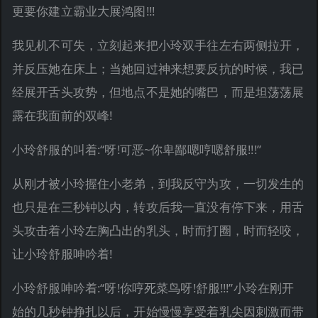
更要你建立霸业大展鸿图!!!
我见机不可失，立刻起来把小玲双手往左右两侧拉开，
并反压她在床上；当她回过神来想要反抗的时候，我已
经展开舌头攻势，但地点不是她的嘴巴，而是坦荡荡展
露在我面前的双峰!
小玲舒服的叫着:“呀!可恶~你卑鄙嗯哼嗯舒服!!!”
从刚才被小玲握住小老弟，到我反守为攻，一切发生的
也只是在三秒钟以内，转攻后我一直没有停下来，用舌
头攻击着小玲左胸凸出的乳头，时而打圈，时而轻咬，
让小玲舒服呻吟着!
小玲舒服呻吟着:“呀!你哼死菜鸟呀!舒服!!!”小玲在刚开
始的几秒钟挣扎以后，开始慢慢享受着乳尖因刺激而带