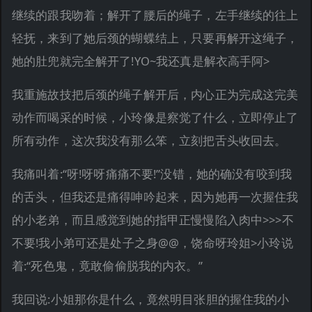
继续的跟我吻着；解开了腰后的绳子，左手继续的往上
轻抚，来到了她后颈的蝴蝶结上，只要再解开这绳子，
她的肚兜就完全解开了!YO~我还真是解衣高手阿>
我重施故技把后颈的绳子解开后，内心正为完成这完美
动作而喝采的时候，小玲像是察觉了什么，立即停止了
所有动作，这次我没有那么笨，立刻把舌头收回去。
我痛叫着:“呀!呀呀痛痛不要!”没错，她的确没有咬到我
的舌头，但我还是痛得呻吟起来，因为她再一次握住我
的小老弟，而且感觉到她的指甲正慢慢陷入肉中>>>不
不要!我小弟可还是处子之身@@，饶命呀玲姐>小玲说
着:“死色鬼，竟敢偷偷脱我的内衣。”
我回说:小姐那你是什么，竟然明目张胆的握住我的小