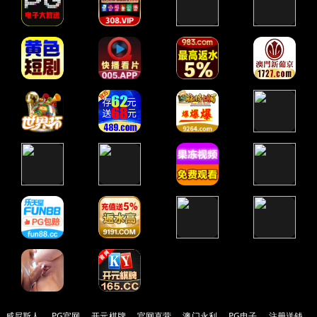
威尼斯人
PG官网
开元棋牌
官网直营
澳门永利
PG电子
注册送钱