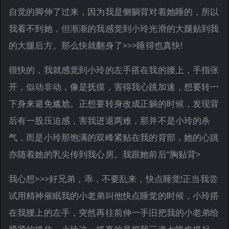
自觉的脚伸了过来，因为我是侧躺背对着她睡的，所以
我看不到她，但渐渐的我感觉到小玲光滑的大腿贴到我
的大腿后方。那么快就翻身了>>>睡得也真快!
很快的，我就感觉到小玲的左手搭在我的腰上，手指张
开，似动非动，像是抚摸，害得我心跳加速，想要转一
下身来避免尴尬。正想要转身改成正躺的时候，发现背
后有一股压迫感，害我进退两难，那并不是小玲的杀
气，而是小玲那饱满的双峰紧贴在我的背部，她的心跳
亦随着她的乳尖传到我心房。我跟她前后“胸贴背>
我心想>>>好兄弟，乖，不要乱来，快点睡觉!正当我尝
试用精神催眠我的小老弟叫他快点睡觉的时候，小玲搭
在我腰上的左手，突然再往前伸一手旧把我的小老弟给