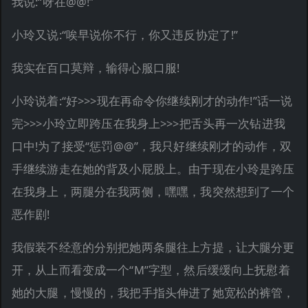
我说:“呀在@@!”
小玲又说:“唉早说你不行，你又违反协定了!”
我实在百口莫辩，输得心服口服!
小玲说着:“好>>>现在再命令你继续刚才的动作!”话一说
完>>>小玲立即跨压在我身上>>>把舌头再一次钻进我
口中!为了接受“惩罚@@”，我只好继续刚才的动作，双
手继续游走在她的背及小屁股上。由于现在小玲是跨压
在我身上，两腿分在我两侧，嘿嘿，我突然想到了一个
恶作剧!
我假装不经意的分别把她两条腿往上方提，让大腿分更
开，从上而看变成一个“M”字型，然后缓缓向上抚慰着
她的大腿，慢慢的，我把手指头伸进了她宽松的裤管，