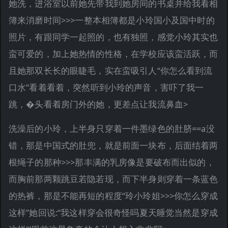
她洗，进浴室以前她先带我到她房间的书桌并给我看相
簿来消磨时间>>>一整本相簿都是小玲国小及国中时的
照片，有跟同学一起照的，也有独照，感觉小玲其实也
蛮可爱的，加上她热情的性格，在学校应该蛮活跃，而
且她那双长长的眼睫毛，实在蛮吸引人“你怎么看到流
口水”看着看着，突然听到小玲的声音，害吓了我一
跳，�头看着房门外的她，更差点让我流鼻血>
洗澡后的小玲，上半身只穿着一件墨绿色的肚脐==a没
错，那是中国式的肚兜，就是前面一块布，后面结着两
根绳子的那种>>>那丰满的乳房像是要破布而出似的，
而胸前那两颗跳豆若隐若现，而下半身则穿着一条蓝色
的热裤，那是不能再短的程度“玲小玲姐>>>你怎么穿成
这样”她回说:“我这样穿会很奇怪吗夏天睡觉当然是穿成