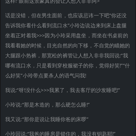
这样!”眼前这景象真的会让人想入非非阿>
话是没错，但在男生面前，也应该忌讳一下吧“你还没
告诉我你看什么看到流口水”小玲边说边来到床上盘腿
坐着正对着我>>>因为小玲采用盘坐，而坐在书桌前的
我看着她的时候，目光自然的向下移，不自觉的瞄她的
大腿跟小热裤，那宽松的裤管让人想入非非我回说:“我
哪有流口水，只是看到穿校服裙子的你，觉得好笑!”“什
么好笑”小玲带点要杀人的语气问我!
我说:“呀!没什么>>>我累了，我去客厅的沙发睡吧!”
小玲说:“那是木造的，那么硬怎么睡!”
我又说:“那你是说让我睡你爸的床啰”
小玲回说:“我爸的睡房是锁住的，我没有钥匙耶!”