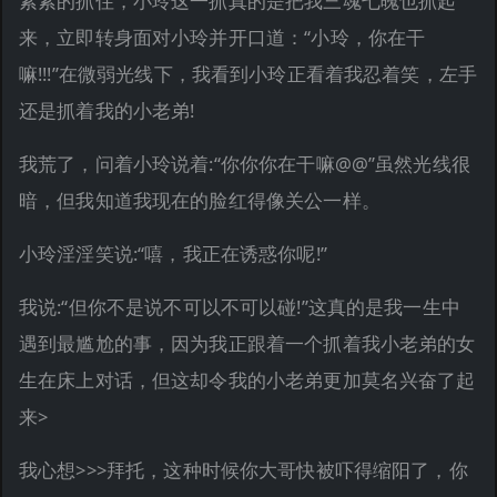
紧紧的抓住，小玲这一抓真的是把我三魂七魄也抓起
来，立即转身面对小玲并开口道：“小玲，你在干
嘛!!!”在微弱光线下，我看到小玲正看着我忍着笑，左手
还是抓着我的小老弟!
我荒了，问着小玲说着:“你你你在干嘛@@”虽然光线很
暗，但我知道我现在的脸红得像关公一样。
小玲淫淫笑说:“嘻，我正在诱惑你呢!”
我说:“但你不是说不可以不可以碰!”这真的是我一生中
遇到最尴尬的事，因为我正跟着一个抓着我小老弟的女
生在床上对话，但这却令我的小老弟更加莫名兴奋了起
来>
我心想>>>拜托，这种时候你大哥快被吓得缩阳了，你