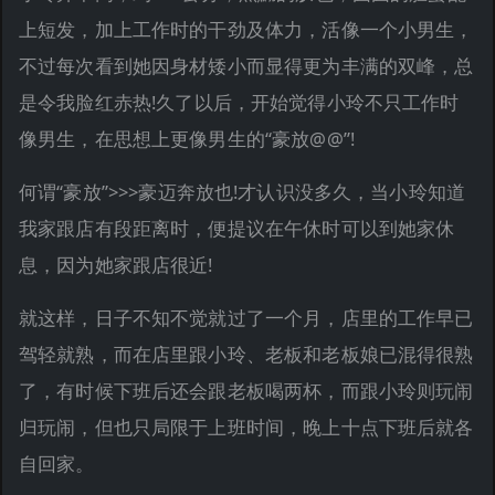
上短发，加上工作时的干劲及体力，活像一个小男生，
不过每次看到她因身材矮小而显得更为丰满的双峰，总
是令我脸红赤热!久了以后，开始觉得小玲不只工作时
像男生，在思想上更像男生的“豪放@@”!
何谓“豪放”>>>豪迈奔放也!才认识没多久，当小玲知道
我家跟店有段距离时，便提议在午休时可以到她家休
息，因为她家跟店很近!
就这样，日子不知不觉就过了一个月，店里的工作早已
驾轻就熟，而在店里跟小玲、老板和老板娘已混得很熟
了，有时候下班后还会跟老板喝两杯，而跟小玲则玩闹
归玩闹，但也只局限于上班时间，晚上十点下班后就各
自回家。