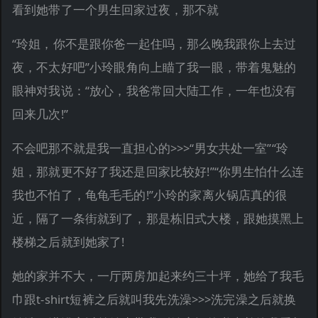
看到她带了一个男生回家过夜，那不就
“玲姐，你不是跟你爸一起住吗，那么晚我跟你上去过
夜，不太好吧”小玲眼角向上瞄了我一眼，带着鬼魅的
眼神对我说：“放心，我爸常回大陆工作，一年也没有
回来几次!”
不会吧那不就是我一直担心的>>>“男女共处一室”“玲
姐，那就更不好了我还是回家比较好!”“你男生怕什么连
我也不怕了，龟龟毛毛的!”小玲的家离火锅店真的很
近，隔了一条街就到了，那是栋旧式大楼，跟她摸黑上
楼梯之后就到她家了!
她的家并不大，一厅两房加起来约三十坪，她给了我毛
巾跟t-shirt短裤之后就叫我先洗澡>>>洗完澡之后就换