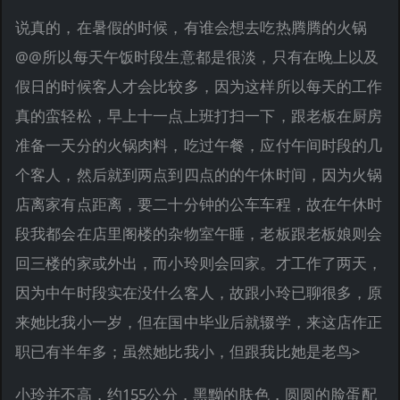
说真的，在暑假的时候，有谁会想去吃热腾腾的火锅
@@所以每天午饭时段生意都是很淡，只有在晚上以及
假日的时候客人才会比较多，因为这样所以每天的工作
真的蛮轻松，早上十一点上班打扫一下，跟老板在厨房
准备一天分的火锅肉料，吃过午餐，应付午间时段的几
个客人，然后就到两点到四点的的午休时间，因为火锅
店离家有点距离，要二十分钟的公车车程，故在午休时
段我都会在店里阁楼的杂物室午睡，老板跟老板娘则会
回三楼的家或外出，而小玲则会回家。才工作了两天，
因为中午时段实在没什么客人，故跟小玲已聊很多，原
来她比我小一岁，但在国中毕业后就辍学，来这店作正
职已有半年多；虽然她比我小，但跟我比她是老鸟>
小玲并不高，约155公分，黑黝的肤色，圆圆的脸蛋配