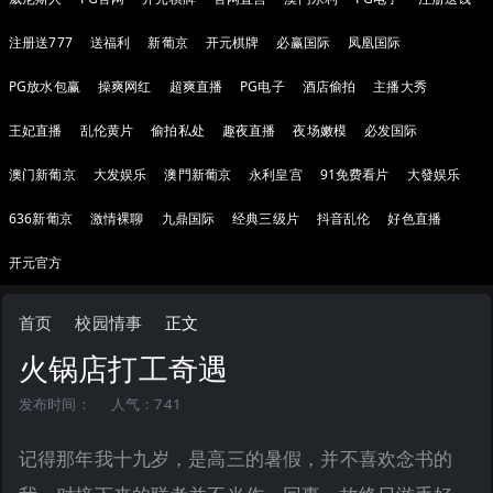
注册送777
送福利
新葡京
开元棋牌
必赢国际
凤凰国际
PG放水包赢
操爽网红
超爽直播
PG电子
酒店偷拍
主播大秀
王妃直播
乱伦黄片
偷拍私处
趣夜直播
夜场嫩模
必发国际
澳门新葡京
大发娱乐
澳門新葡京
永利皇宫
91免费看片
大發娱乐
636新葡京
激情裸聊
九鼎国际
经典三级片
抖音乱伦
好色直播
开元官方
首页
校园情事
正文
火锅店打工奇遇
发布时间：
人气：741
记得那年我十九岁，是高三的暑假，并不喜欢念书的