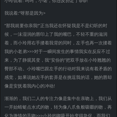
小玲说着:“呵呵，小诺，你违反协定了@@!”
我说着:“呀那是因为>
“那我就要你亲我!”正当我还在怀疑我是不是幻听的时
候，一沬湿润的唇印上了我的嘴巴，不轻不重的滋润
着，而小玲用右手搂着我背的同时，左手也再一次搂着
我的小老弟>>>对于一瞬间发生的事情我实在反应不过
来，为了静观其变，我“安份的”把双手放在小玲翘翘的
臀部不动。小玲嘴巴跟左手的行动对我来说有着矛盾的
感觉，如果说她左手的套弄是在挑逗我的话，她的唇却
像是安抚着我内心的冲动!
渐渐的，我们二人的专注力像是集中在亲吻上，我们从
一开始蜻蜓点水式的吻，转为像八爪鱼般吸啜的吻，再
化为激情的舌吻>>>小玲的唿吸开始变得急促，而我们