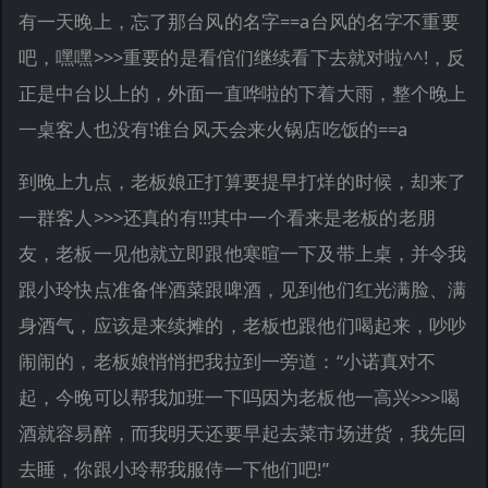
有一天晚上，忘了那台风的名字==a台风的名字不重要
吧，嘿嘿>>>重要的是看倌们继续看下去就对啦^^!，反
正是中台以上的，外面一直哗啦的下着大雨，整个晚上
一桌客人也没有!谁台风天会来火锅店吃饭的==a
到晚上九点，老板娘正打算要提早打烊的时候，却来了
一群客人>>>还真的有!!!其中一个看来是老板的老朋
友，老板一见他就立即跟他寒暄一下及带上桌，并令我
跟小玲快点准备伴酒菜跟啤酒，见到他们红光满脸、满
身酒气，应该是来续摊的，老板也跟他们喝起来，吵吵
闹闹的，老板娘悄悄把我拉到一旁道：“小诺真对不
起，今晚可以帮我加班一下吗因为老板他一高兴>>>喝
酒就容易醉，而我明天还要早起去菜市场进货，我先回
去睡，你跟小玲帮我服侍一下他们吧!”