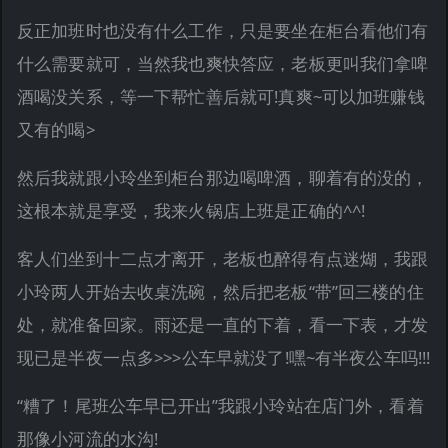
反正加班时也没有什么工作，只是要坐在柜台看他们有
什么需要就可，当然我也爽快答应，老板更叫我们拿啤
酒喝没关系，等一下帮忙善后就可!真爽~可以加班赚钱
又有的喝>
然后我就跟小玲坐到柜台那边喝啤酒，聊着有的没的，
这根本就是享受，我来火锅店上班是正确的^^!
客人们坐到十二点才离开，老板也醉得有点迷煳，我跟
小玲两人开始去收桌洗碗，然后把老板“带”回三楼的住
处，就准备回家。雨还是一直的下着，看一下表，才发
现已是半夜一点多>>>公车早就没了!嘿~有半夜公车吗!!!
“糟了！尾班公车早已开出”我跟小玲站在店门外，看着
那像小河流的水沟!