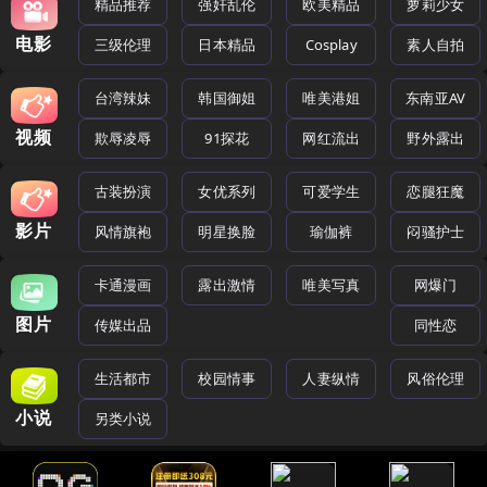
精品推荐
强奸乱伦
欧美精品
萝莉少女
电影
三级伦理
日本精品
Cosplay
素人自拍
台湾辣妹
韩国御姐
唯美港姐
东南亚AV
视频
欺辱凌辱
91探花
网红流出
野外露出
古装扮演
女优系列
可爱学生
恋腿狂魔
影片
风情旗袍
明星换脸
瑜伽裤
闷骚护士
卡通漫画
露出激情
唯美写真
网爆门
图片
传媒出品
同性恋
生活都市
校园情事
人妻纵情
风俗伦理
小说
另类小说